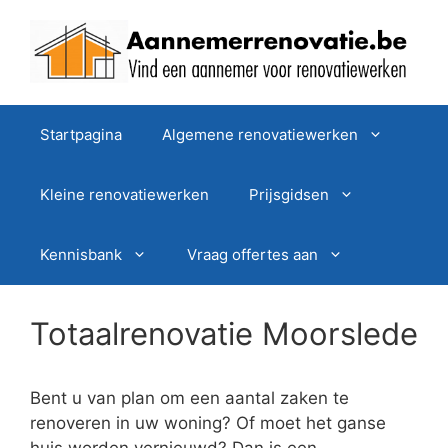
Spring
naar
de
inhoud
Startpagina
Algemene renovatiewerken
Kleine renovatiewerken
Prijsgidsen
Kennisbank
Vraag offertes aan
Totaalrenovatie Moorslede
Bent u van plan om een aantal zaken te
renoveren in uw woning? Of moet het ganse
huis worden vernieuwd? Dan is een