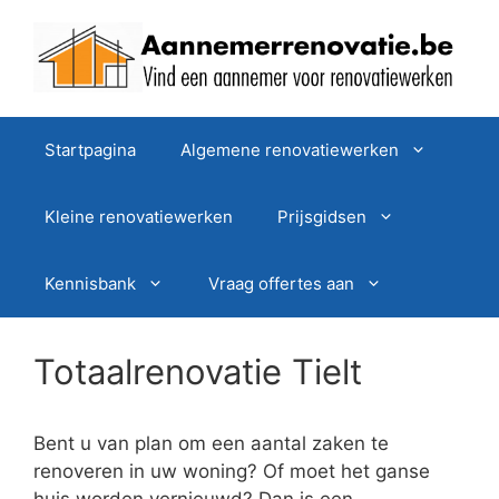
Spring
naar
de
inhoud
Startpagina
Algemene renovatiewerken
Kleine renovatiewerken
Prijsgidsen
Kennisbank
Vraag offertes aan
Totaalrenovatie Tielt
Bent u van plan om een aantal zaken te
renoveren in uw woning? Of moet het ganse
huis worden vernieuwd? Dan is een