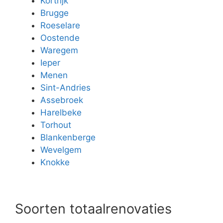
Kortrijk
Brugge
Roeselare
Oostende
Waregem
Ieper
Menen
Sint-Andries
Assebroek
Harelbeke
Torhout
Blankenberge
Wevelgem
Knokke
Soorten totaalrenovaties