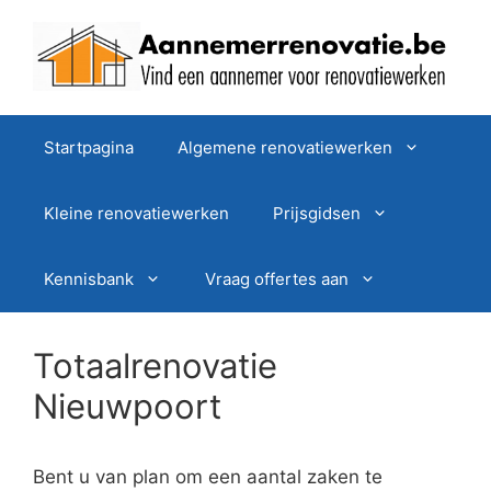
Spring
naar
de
inhoud
Startpagina
Algemene renovatiewerken
Kleine renovatiewerken
Prijsgidsen
Kennisbank
Vraag offertes aan
Totaalrenovatie
Nieuwpoort
Bent u van plan om een aantal zaken te