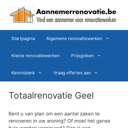
Spring
naar
de
inhoud
Startpagina
Algemene renovatiewerken
Kleine renovatiewerken
Prijsgidsen
Kennisbank
Vraag offertes aan
Totaalrenovatie Geel
Bent u van plan om een aantal zaken te
renoveren in uw woning? Of moet het ganse
huis worden vernieuwd? Dan is een