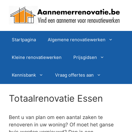
Spring
naar
de
inhoud
Startpagina
Algemene renovatiewerken
Kleine renovatiewerken
Prijsgidsen
Kennisbank
Vraag offertes aan
Totaalrenovatie Essen
Bent u van plan om een aantal zaken te
renoveren in uw woning? Of moet het ganse
huis worden vernieuwd? Dan is een