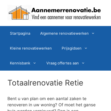
Spring
naar
de
inhoud
Startpagina
Algemene renovatiewerken
Kleine renovatiewerken
Prijsgidsen
Kennisbank
Vraag offertes aan
Totaalrenovatie Retie
Bent u van plan om een aantal zaken te
renoveren in uw woning? Of moet het ganse
huis worden vernieuwd? Dan is een