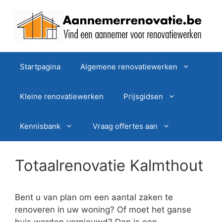
Spring
naar
de
inhoud
Startpagina
Algemene renovatiewerken
Kleine renovatiewerken
Prijsgidsen
Kennisbank
Vraag offertes aan
Totaalrenovatie Kalmthout
Bent u van plan om een aantal zaken te
renoveren in uw woning? Of moet het ganse
huis worden vernieuwd? Dan is een