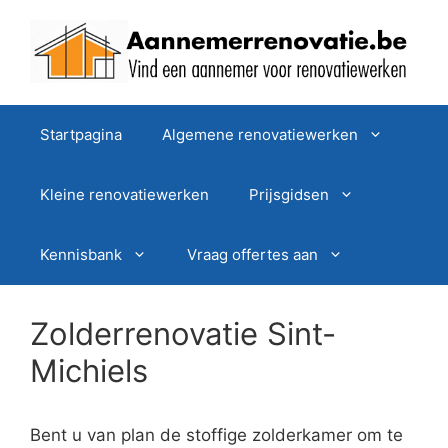
Spring
naar
de
inhoud
Startpagina
Algemene renovatiewerken
Kleine renovatiewerken
Prijsgidsen
Kennisbank
Vraag offertes aan
Zolderrenovatie Sint-
Michiels
Bent u van plan de stoffige zolderkamer om te