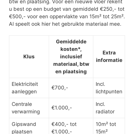
btw en plaatsing. Voor een nieuwe vloer rekent
u best op een budget van gemiddeld €250,- tot
€500,- voor een oppervlakte van 15m² tot 25m².
Al speelt ook hier het gebruikte materiaal mee.
Gemiddelde
kosten*,
Extra
Klus
inclusief
informatie
materiaal, btw
en plaatsing
Elektriciteit
Incl.
€700,-
aanleggen
lichtpunten
Centrale
Incl.
€1.000,-
verwarming
radiator
Gipswand
€400,- tot
10m² tot
plaatsen
€1.000,-
15m²