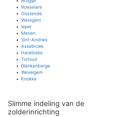
Brugge
Roeselare
Oostende
Waregem
Ieper
Menen
Sint-Andries
Assebroek
Harelbeke
Torhout
Blankenberge
Wevelgem
Knokke
Slimme indeling van de
zolderinrichting