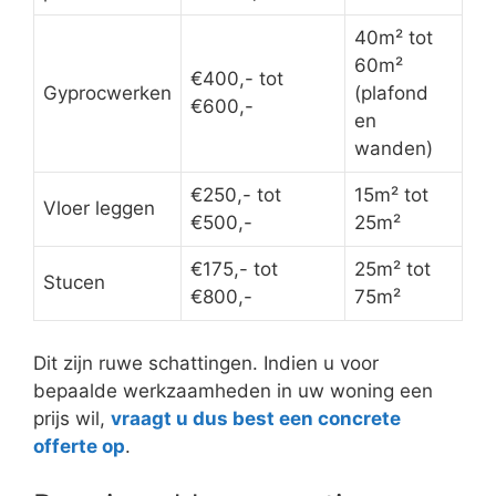
40m² tot
60m²
€400,- tot
Gyprocwerken
(plafond
€600,-
en
wanden)
€250,- tot
15m² tot
Vloer leggen
€500,-
25m²
€175,- tot
25m² tot
Stucen
€800,-
75m²
Dit zijn ruwe schattingen. Indien u voor
bepaalde werkzaamheden in uw woning een
prijs wil,
vraagt u dus best een concrete
offerte op
.