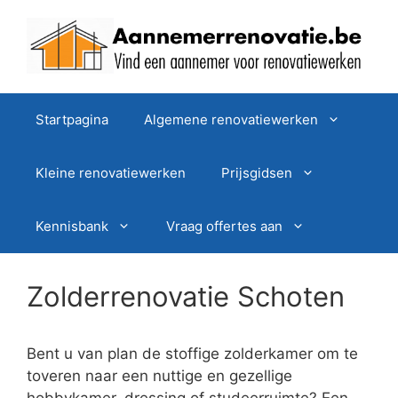
Spring
naar
de
inhoud
Startpagina
Algemene renovatiewerken
Kleine renovatiewerken
Prijsgidsen
Kennisbank
Vraag offertes aan
Zolderrenovatie Schoten
Bent u van plan de stoffige zolderkamer om te
toveren naar een nuttige en gezellige
hobbykamer, dressing of studeerruimte? Een