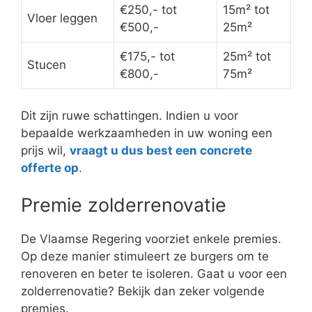
€250,- tot
15m² tot
Vloer leggen
€500,-
25m²
€175,- tot
25m² tot
Stucen
€800,-
75m²
Dit zijn ruwe schattingen. Indien u voor
bepaalde werkzaamheden in uw woning een
prijs wil,
vraagt u dus best een concrete
offerte op
.
Premie zolderrenovatie
De Vlaamse Regering voorziet enkele premies.
Op deze manier stimuleert ze burgers om te
renoveren en beter te isoleren. Gaat u voor een
zolderrenovatie? Bekijk dan zeker volgende
premies.