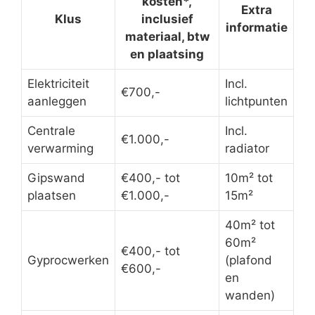
kosten*,
Extra
Klus
inclusief
informatie
materiaal, btw
en plaatsing
Elektriciteit
Incl.
€700,-
aanleggen
lichtpunten
Centrale
Incl.
€1.000,-
verwarming
radiator
Gipswand
€400,- tot
10m² tot
plaatsen
€1.000,-
15m²
40m² tot
60m²
€400,- tot
Gyprocwerken
(plafond
€600,-
en
wanden)