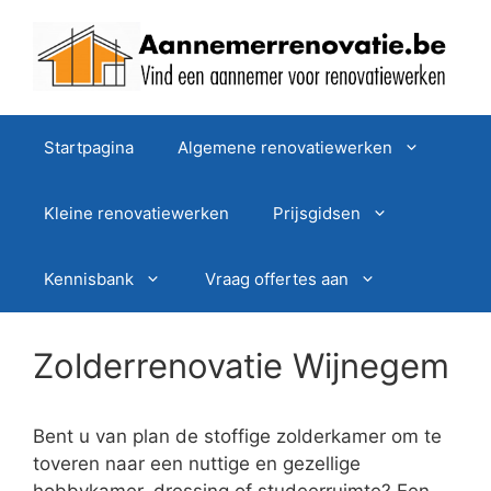
Spring
naar
de
inhoud
Startpagina
Algemene renovatiewerken
Kleine renovatiewerken
Prijsgidsen
Kennisbank
Vraag offertes aan
Zolderrenovatie Wijnegem
Bent u van plan de stoffige zolderkamer om te
toveren naar een nuttige en gezellige
hobbykamer, dressing of studeerruimte? Een