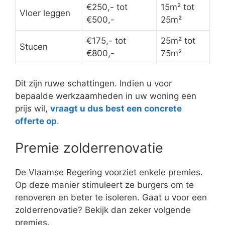
€250,- tot
15m² tot
Vloer leggen
€500,-
25m²
€175,- tot
25m² tot
Stucen
€800,-
75m²
Dit zijn ruwe schattingen. Indien u voor
bepaalde werkzaamheden in uw woning een
prijs wil,
vraagt u dus best een concrete
offerte op
.
Premie zolderrenovatie
De Vlaamse Regering voorziet enkele premies.
Op deze manier stimuleert ze burgers om te
renoveren en beter te isoleren. Gaat u voor een
zolderrenovatie? Bekijk dan zeker volgende
premies.