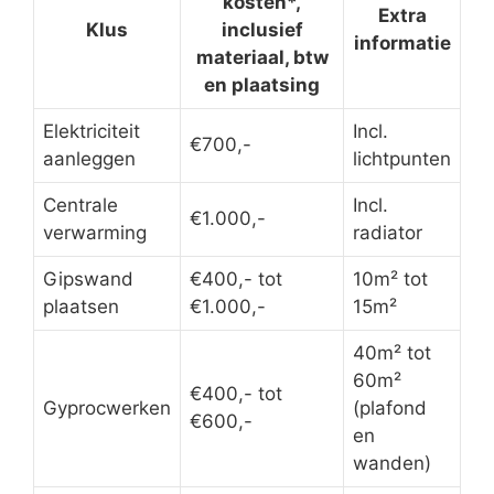
kosten*,
Extra
Klus
inclusief
informatie
materiaal, btw
en plaatsing
Elektriciteit
Incl.
€700,-
aanleggen
lichtpunten
Centrale
Incl.
€1.000,-
verwarming
radiator
Gipswand
€400,- tot
10m² tot
plaatsen
€1.000,-
15m²
40m² tot
60m²
€400,- tot
Gyprocwerken
(plafond
€600,-
en
wanden)