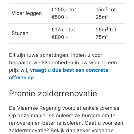
€250,- tot
15m² tot
Vloer leggen
€500,-
25m²
€175,- tot
25m² tot
Stucen
€800,-
75m²
Dit zijn ruwe schattingen. Indien u voor
bepaalde werkzaamheden in uw woning een
prijs wil,
vraagt u dus best een concrete
offerte op
.
Premie zolderrenovatie
De Vlaamse Regering voorziet enkele premies.
Op deze manier stimuleert ze burgers om te
renoveren en beter te isoleren. Gaat u voor een
zolderrenovatie? Bekijk dan zeker volgende