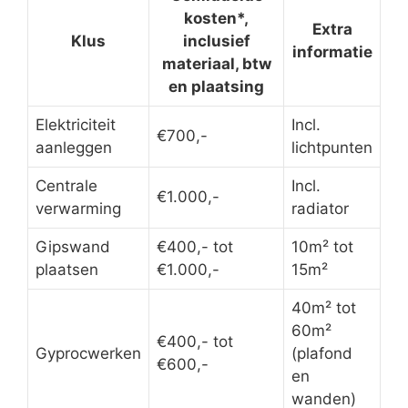
kosten*,
Extra
Klus
inclusief
informatie
materiaal, btw
en plaatsing
Elektriciteit
Incl.
€700,-
aanleggen
lichtpunten
Centrale
Incl.
€1.000,-
verwarming
radiator
Gipswand
€400,- tot
10m² tot
plaatsen
€1.000,-
15m²
40m² tot
60m²
€400,- tot
Gyprocwerken
(plafond
€600,-
en
wanden)