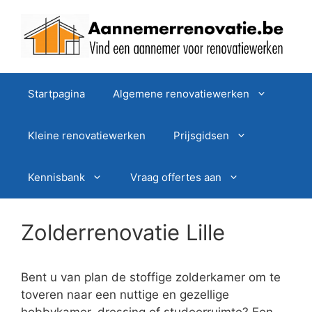
Spring
naar
de
inhoud
Startpagina
Algemene renovatiewerken
Kleine renovatiewerken
Prijsgidsen
Kennisbank
Vraag offertes aan
Zolderrenovatie Lille
Bent u van plan de stoffige zolderkamer om te
toveren naar een nuttige en gezellige
hobbykamer, dressing of studeerruimte? Een