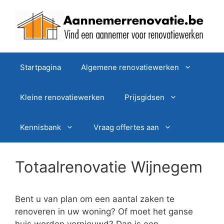
Spring
naar
de
inhoud
Startpagina
Algemene renovatiewerken
Kleine renovatiewerken
Prijsgidsen
Kennisbank
Vraag offertes aan
Totaalrenovatie Wijnegem
Bent u van plan om een aantal zaken te
renoveren in uw woning? Of moet het ganse
huis worden vernieuwd? Dan is een