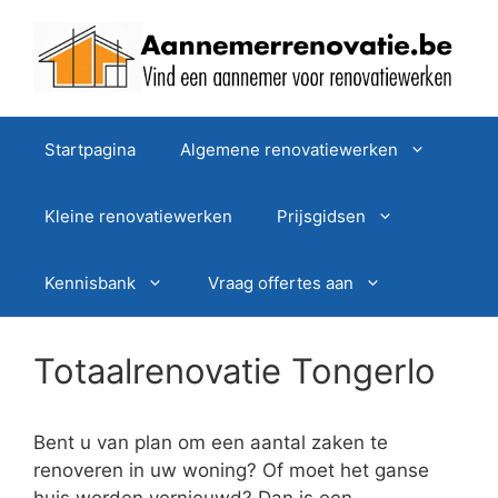
Spring
naar
de
inhoud
Startpagina
Algemene renovatiewerken
Kleine renovatiewerken
Prijsgidsen
Kennisbank
Vraag offertes aan
Totaalrenovatie Tongerlo
Bent u van plan om een aantal zaken te
renoveren in uw woning? Of moet het ganse
huis worden vernieuwd? Dan is een