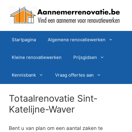
Spring
naar
de
inhoud
Startpagina
Algemene renovatiewerken
Kleine renovatiewerken
Prijsgidsen
Kennisbank
Vraag offertes aan
Totaalrenovatie Sint-
Katelijne-Waver
Bent u van plan om een aantal zaken te