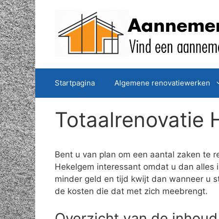
Spring
naar
de
inhoud
Startpagina
Algemene renovatiewerken
Totaalrenovatie
Bent u van plan om een aantal zaken te r
Hekelgem interessant omdat u dan alles in
minder geld en tijd kwijt dan wanneer u s
de kosten die dat met zich meebrengt.
Overzicht van de inhoud