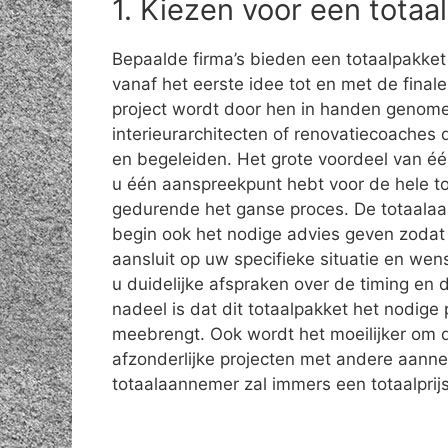
1. Kiezen voor een tota
Bepaalde firma’s bieden een totaalpakket
vanaf het eerste idee tot en met de final
project wordt door hen in handen genome
interieurarchitecten of renovatiecoaches
en begeleiden. Het grote voordeel van éé
u één aanspreekpunt hebt voor de hele to
gedurende het ganse proces. De totaalaa
begin ook het nodige advies geven zodat 
aansluit op uw specifieke situatie en we
u duidelijke afspraken over de timing en d
nadeel is dat dit totaalpakket het nodige 
meebrengt. Ook wordt het moeilijker om d
afzonderlijke projecten met andere aanne
totaalaannemer zal immers een totaalprij