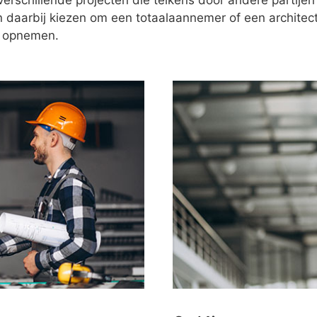
verschillende projecten die telkens door andere partijen
n daarbij kiezen om een totaalaannemer of een architect
f opnemen.