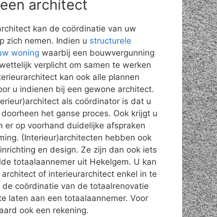
 een architect
rarchitect kan de coördinatie van uw
op zich nemen. Indien u
structurele
 uw woning
waarbij een bouwvergunning
o wettelijk verplicht om samen te werken
terieurarchitect kan ook alle plannen
or u indienen bij een gewone architect.
rieur)architect als coördinator is dat u
doorheen het ganse proces. Ook krijgt u
n er op voorhand duidelijke afspraken
iming. (Interieur)architecten hebben ook
inrichting en design. Ze zijn dan ook iets
de totaalaannemer uit Hekelgem. U kan
rchitect of interieurarchitect enkel in te
 de coördinatie van de totaalrenovatie
 te laten aan een totaalaannemer. Voor
raard ook een rekening.