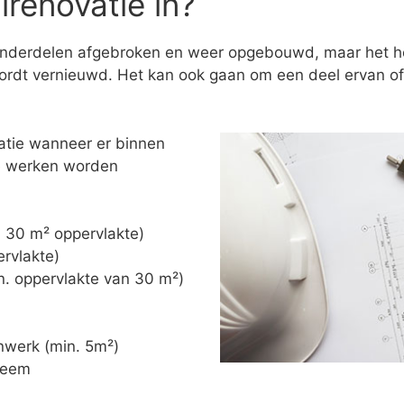
renovatie in?
onderdelen afgebroken en weer opgebouwd, maar het hoe
rdt vernieuwd. Het kan ook gaan om een deel ervan of 
atie wanneer er binnen
de werken worden
n. 30 m² oppervlakte)
ervlakte)
in. oppervlakte van 30 m²)
nwerk (min. 5m²)
steem