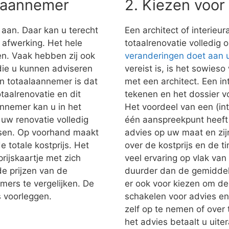
alaannemer
2. Kiezen voor
 aan. Daar kan u terecht
Een architect of interieu
e afwerking. Het hele
totaalrenovatie volledig 
n. Vaak hebben zij ook
veranderingen doet aan
 die u kunnen adviseren
vereist is, is het sowies
n totaalaannemer is dat
met een architect. Een in
taalrenovatie en dit
tekenen en het dossier vo
nnemer kan u in het
Het voordeel van een (inte
uw renovatie volledig
één aanspreekpunt heeft 
nsen. Op voorhand maakt
advies op uw maat en zij
e totale kostprijs. Het
over de kostprijs en de t
prijskaartje met zich
veel ervaring op vlak van 
e prijzen van de
duurder dan de gemiddel
mers te vergelijken. De
er ook voor kiezen om de a
s voorleggen.
schakelen voor advies en
zelf op te nemen of over
het advies betaalt u uite