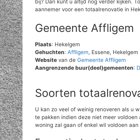
bij? Dan kunt u altijd nog verder kijken.
aannemer voor een totaalrenovatie in He
Gemeente Affligem
Plaats
: Hekelgem
Gehuchten
:
Affligem
, Essene, Hekelgem 
Website
van de
Gemeente Affligem
Aangrenzende buur(deel)gemeenten
:
D
Soorten totaalrenov
U kan zo veel of weinig renoveren als u w
te pakken indien deze niet meer voldoen 
woning zal gaan of enkel wil voldoen aan