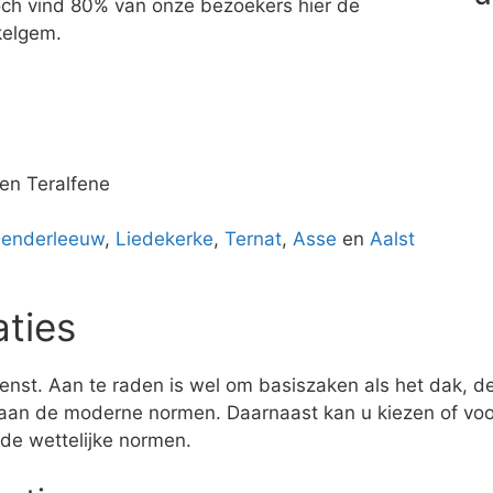
 Toch vind 80% van onze bezoekers hier de
kelgem.
en Teralfene
enderleeuw
,
Liedekerke
,
Ternat
,
Asse
en
Aalst
aties
enst. Aan te raden is wel om basiszaken als het dak, de 
aan de moderne normen. Daarnaast kan u kiezen of voor
 de wettelijke normen.