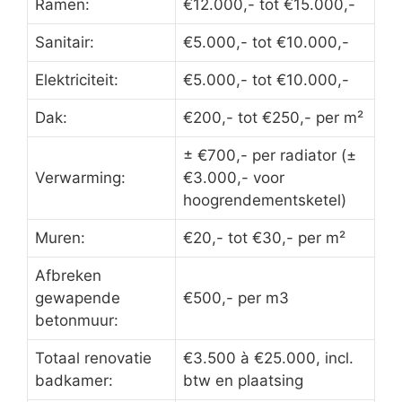
Ramen:
€12.000,- tot €15.000,-
Sanitair:
€5.000,- tot €10.000,-
Elektriciteit:
€5.000,- tot €10.000,-
Dak:
€200,- tot €250,- per m²
± €700,- per radiator (±
Verwarming:
€3.000,- voor
hoogrendementsketel)
Muren:
€20,- tot €30,- per m²
Afbreken
gewapende
€500,- per m3
betonmuur:
Totaal renovatie
€3.500 à €25.000, incl.
badkamer:
btw en plaatsing