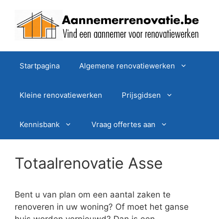
Spring
naar
de
inhoud
Startpagina
Algemene renovatiewerken
Kleine renovatiewerken
Prijsgidsen
Kennisbank
Vraag offertes aan
Totaalrenovatie Asse
Bent u van plan om een aantal zaken te
renoveren in uw woning? Of moet het ganse
huis worden vernieuwd? Dan is een