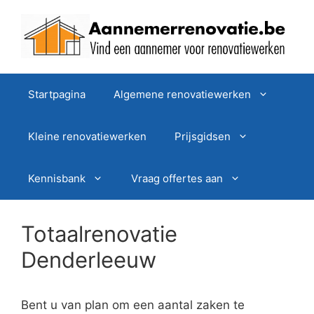
Spring
naar
de
inhoud
Startpagina
Algemene renovatiewerken
Kleine renovatiewerken
Prijsgidsen
Kennisbank
Vraag offertes aan
Totaalrenovatie
Denderleeuw
Bent u van plan om een aantal zaken te