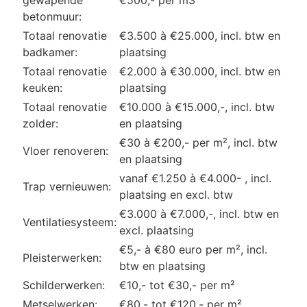
betonmuur:
Totaal renovatie
€3.500 à €25.000, incl. btw en
badkamer:
plaatsing
Totaal renovatie
€2.000 à €30.000, incl. btw en
keuken:
plaatsing
Totaal renovatie
€10.000 à €15.000,-, incl. btw
zolder:
en plaatsing
€30 à €200,- per m², incl. btw
Vloer renoveren:
en plaatsing
vanaf €1.250 à €4.000- , incl.
Trap vernieuwen:
plaatsing en excl. btw
€3.000 à €7.000,-, incl. btw en
Ventilatiesysteem:
excl. plaatsing
€5,- à €80 euro per m², incl.
Pleisterwerken:
btw en plaatsing
Schilderwerken:
€10,- tot €30,- per m²
Metselwerken:
€80,- tot €120,- per m²