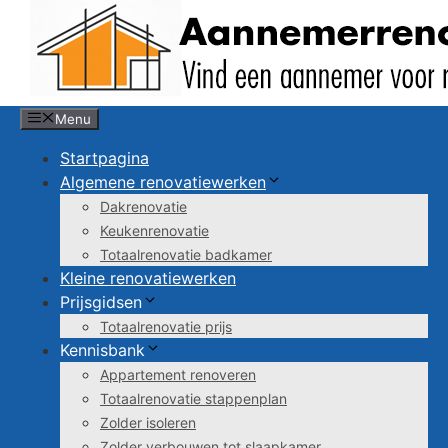
Spring
naar
de
inhoud
Menu
Startpagina
Algemene renovatiewerken
Dakrenovatie
Keukenrenovatie
Totaalrenovatie badkamer
Kleine renovatiewerken
Prijsgidsen
Totaalrenovatie prijs
Kennisbank
Appartement renoveren
Totaalrenovatie stappenplan
Zolder isoleren
Zolder verbouwen tot slaapkamer