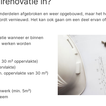
renovatie in?
onderdelen afgebroken en weer opgebouwd, maar het hoe
rdt vernieuwd. Het kan ook gaan om een deel ervan of 
atie wanneer er binnen
de werken worden
n. 30 m² oppervlakte)
ervlakte)
in. oppervlakte van 30 m²)
nwerk (min. 5m²)
steem