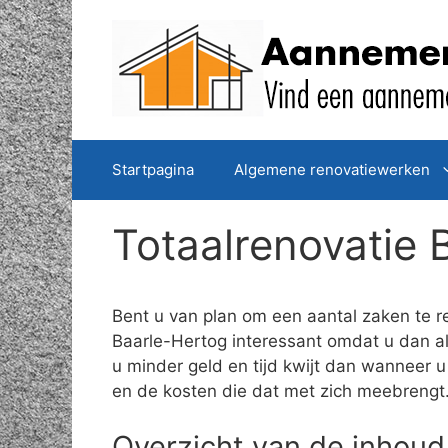
Spring
naar
de
inhoud
Startpagina
Algemene renovatiewerken
Totaalrenovatie 
Bent u van plan om een aantal zaken te r
Baarle-Hertog interessant omdat u dan all
u minder geld en tijd kwijt dan wanneer u
en de kosten die dat met zich meebrengt
Overzicht van de inhoud