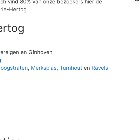
 Toch vind 80% van onze bezoekers hier de
rle-Hertog.
ertog
dereigen en Ginhoven
g
oogstraten
,
Merksplas
,
Turnhout
en
Ravels