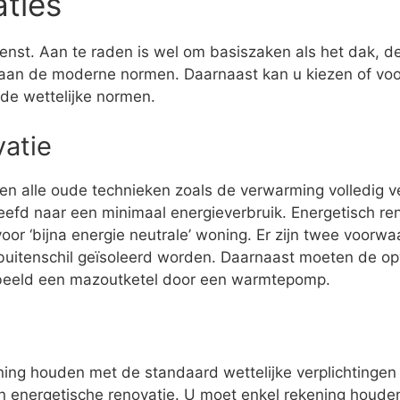
aties
enst. Aan te raden is wel om basiszaken als het dak, de 
aan de moderne normen. Daarnaast kan u kiezen of voor
 de wettelijke normen.
vatie
den alle oude technieken zoals de verwarming volledig 
eefd naar een minimaal energieverbruik. Energetisch r
or ‘bijna energie neutrale’ woning. Er zijn twee voorw
buitenschil geïsoleerd worden. Daarnaast moeten de op
rbeeld een mazoutketel door een warmtepomp.
ening houden met de standaard wettelijke verplichtingen 
een energetische renovatie. U moet enkel rekening houde