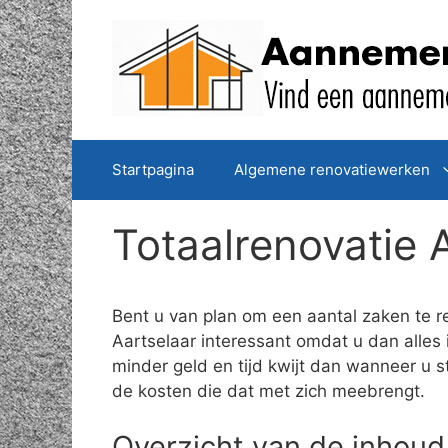
Spring
naar
de
inhoud
Startpagina
Algemene renovatiewerken
Totaalrenovatie 
Bent u van plan om een aantal zaken te r
Aartselaar interessant omdat u dan alles 
minder geld en tijd kwijt dan wanneer u s
de kosten die dat met zich meebrengt.
Overzicht van de inhoud