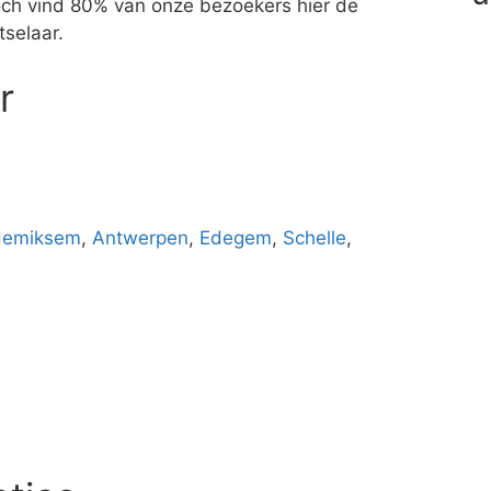
 Toch vind 80% van onze bezoekers hier de
tselaar.
r
emiksem
,
Antwerpen
,
Edegem
,
Schelle
,