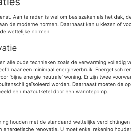
aties
enst. Aan te raden is wel om basiszaken als het dak, de 
aan de moderne normen. Daarnaast kan u kiezen of voor
 de wettelijke normen.
vatie
den alle oude technieken zoals de verwarming volledig 
eefd naar een minimaal energieverbruik. Energetisch r
or ‘bijna energie neutrale’ woning. Er zijn twee voorw
buitenschil geïsoleerd worden. Daarnaast moeten de op
rbeeld een mazoutketel door een warmtepomp.
ening houden met de standaard wettelijke verplichtingen 
een energetische renovatie. U moet enkel rekening houde