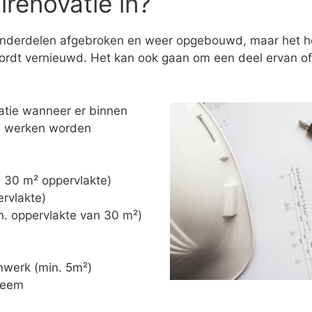
renovatie in?
onderdelen afgebroken en weer opgebouwd, maar het hoe
rdt vernieuwd. Het kan ook gaan om een deel ervan of 
atie wanneer er binnen
de werken worden
n. 30 m² oppervlakte)
ervlakte)
in. oppervlakte van 30 m²)
nwerk (min. 5m²)
steem