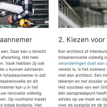
alaannemer
2. Kiezen voor
 aan. Daar kan u terecht
Een architect of interieu
e afwerking. Het hele
totaalrenovatie volledig 
n. Vaak hebben zij ook
veranderingen doet aan
 die u kunnen adviseren
vereist is, is het sowies
n totaalaannemer is dat
met een architect. Een in
taalrenovatie en dit
tekenen en het dossier vo
nnemer kan u in het
Het voordeel van een (inte
uw renovatie volledig
één aanspreekpunt heeft 
nsen. Op voorhand maakt
advies op uw maat en zij
e totale kostprijs. Het
over de kostprijs en de t