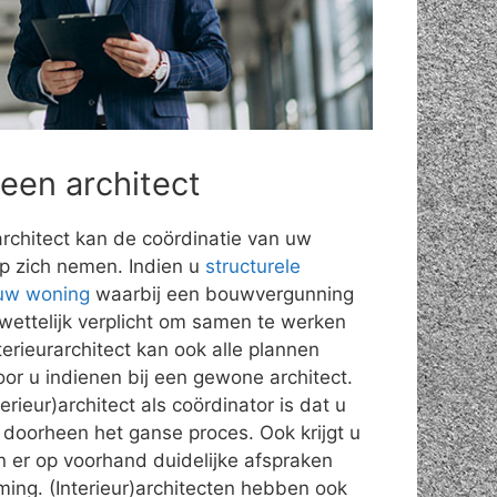
 een architect
rarchitect kan de coördinatie van uw
op zich nemen. Indien u
structurele
 uw woning
waarbij een bouwvergunning
o wettelijk verplicht om samen te werken
terieurarchitect kan ook alle plannen
or u indienen bij een gewone architect.
rieur)architect als coördinator is dat u
doorheen het ganse proces. Ook krijgt u
n er op voorhand duidelijke afspraken
iming. (Interieur)architecten hebben ook