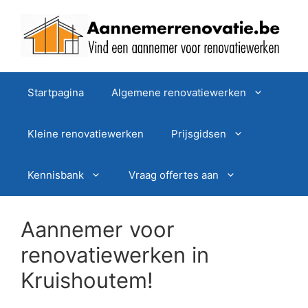
Spring
naar
de
inhoud
Startpagina
Algemene renovatiewerken
Kleine renovatiewerken
Prijsgidsen
Kennisbank
Vraag offertes aan
Aannemer voor
renovatiewerken in
Kruishoutem!