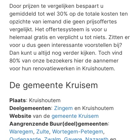
Door prijzen te vergelijken bespaart u
gemiddeld tot wel 30% op de totale kosten ten
opzichte van iemand die geen prijsoffertes
vergelijkt. Het offertesysteem is voor u
helemaal gratis en verplicht u tot niets. Zitten er
voor u dus geen interessante voorstellen bij?
Dan kunt u altijd nog verder kijken. Toch vind
80% van onze bezoekers hier de aannemer
voor hun renovatiewerken in Kruishoutem.
De gemeente Kruisem
Plaats
: Kruishoutem
Deelgemeenten
:
Zingem
en Kruishoutem
Website
van de
gemeente Kruisem
Aangrenzende Buur(deel)gemeenten
:
Waregem
,
Zulte
,
Wortegem-Petegem
,
Oudenaarde
,
Zwalm
,
Gavere
,
Nazareth
en