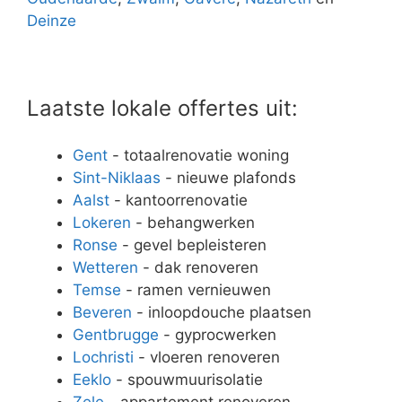
Deinze
Laatste lokale offertes uit:
Gent
- totaalrenovatie woning
Sint-Niklaas
- nieuwe plafonds
Aalst
- kantoorrenovatie
Lokeren
- behangwerken
Ronse
- gevel bepleisteren
Wetteren
- dak renoveren
Temse
- ramen vernieuwen
Beveren
- inloopdouche plaatsen
Gentbrugge
- gyprocwerken
Lochristi
- vloeren renoveren
Eeklo
- spouwmuurisolatie
Zele
- appartement renoveren