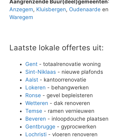
Aangrenzende Buur(deel)gemeenten
:
Anzegem
,
Kluisbergen
,
Oudenaarde
en
Waregem
Laatste lokale offertes uit:
Gent
- totaalrenovatie woning
Sint-Niklaas
- nieuwe plafonds
Aalst
- kantoorrenovatie
Lokeren
- behangwerken
Ronse
- gevel bepleisteren
Wetteren
- dak renoveren
Temse
- ramen vernieuwen
Beveren
- inloopdouche plaatsen
Gentbrugge
- gyprocwerken
Lochristi
- vloeren renoveren