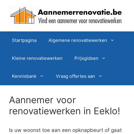
Spring
naar
de
inhoud
Startpagina
Algemene renovatiewerken
Kleine renovatiewerken
Prijsgidsen
Kennisbank
Vraag offertes aan
Aannemer voor
renovatiewerken in Eeklo!
Is uw woonst toe aan een opknapbeurt of gaat