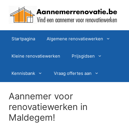
Spring
naar
de
inhoud
Startpagina
Algemene renovatiewerken
Kleine renovatiewerken
Prijsgidsen
Kennisbank
Vraag offertes aan
Aannemer voor
renovatiewerken in
Maldegem!