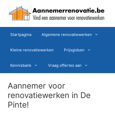
Spring
naar
de
inhoud
Startpagina
Algemene renovatiewerken
Kleine renovatiewerken
Prijsgidsen
Kennisbank
Vraag offertes aan
Aannemer voor
renovatiewerken in De
Pinte!