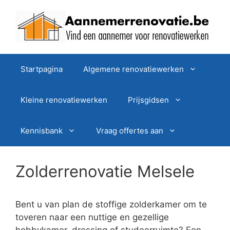
Spring
naar
de
inhoud
Startpagina
Algemene renovatiewerken
Kleine renovatiewerken
Prijsgidsen
Kennisbank
Vraag offertes aan
Zolderrenovatie Melsele
Bent u van plan de stoffige zolderkamer om te
toveren naar een nuttige en gezellige
hobbykamer, dressing of studeerruimte? Een