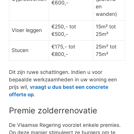
€600,-
en
wanden)
€250,- tot
15m² tot
Vloer leggen
€500,-
25m²
€175,- tot
25m² tot
Stucen
€800,-
75m²
Dit zijn ruwe schattingen. Indien u voor
bepaalde werkzaamheden in uw woning een
prijs wil,
vraagt u dus best een concrete
offerte op
.
Premie zolderrenovatie
De Vlaamse Regering voorziet enkele premies.
Op deze manier stimuleert ze burgers om te