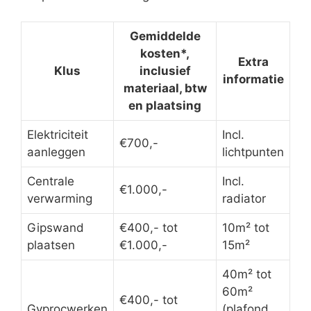
Gemiddelde
kosten*,
Extra
Klus
inclusief
informatie
materiaal, btw
en plaatsing
Elektriciteit
Incl.
€700,-
aanleggen
lichtpunten
Centrale
Incl.
€1.000,-
verwarming
radiator
Gipswand
€400,- tot
10m² tot
plaatsen
€1.000,-
15m²
40m² tot
60m²
€400,- tot
Gyprocwerken
(plafond