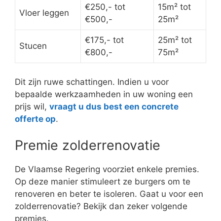
€250,- tot
15m² tot
Vloer leggen
€500,-
25m²
€175,- tot
25m² tot
Stucen
€800,-
75m²
Dit zijn ruwe schattingen. Indien u voor
bepaalde werkzaamheden in uw woning een
prijs wil,
vraagt u dus best een concrete
offerte op
.
Premie zolderrenovatie
De Vlaamse Regering voorziet enkele premies.
Op deze manier stimuleert ze burgers om te
renoveren en beter te isoleren. Gaat u voor een
zolderrenovatie? Bekijk dan zeker volgende
premies.