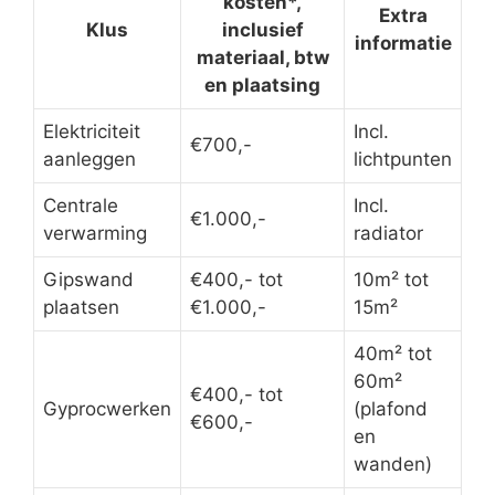
kosten*,
Extra
Klus
inclusief
informatie
materiaal, btw
en plaatsing
Elektriciteit
Incl.
€700,-
aanleggen
lichtpunten
Centrale
Incl.
€1.000,-
verwarming
radiator
Gipswand
€400,- tot
10m² tot
plaatsen
€1.000,-
15m²
40m² tot
60m²
€400,- tot
Gyprocwerken
(plafond
€600,-
en
wanden)