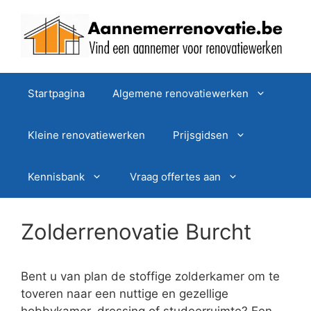
Spring
naar
de
inhoud
Startpagina
Algemene renovatiewerken
Kleine renovatiewerken
Prijsgidsen
Kennisbank
Vraag offertes aan
Zolderrenovatie Burcht
Bent u van plan de stoffige zolderkamer om te
toveren naar een nuttige en gezellige
hobbykamer, dressing of studeerruimte? Een