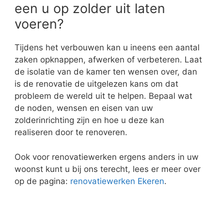
Of u er nu een badkamer, slaapkamer of
speelruimte van wil maken, een aansluiting voor
elektriciteit is altijd handig. Dit kan u plaatsen
door middel van opbouw. Breek-, en kapwerken
zijn niet nodig. Een andere optie zijn
slijpwerken. Contacteer een professionele
elektricien voor vakkundig advies vooraleer u
gaat renoveren of afwerken. Zo verloopt uw
zolderrenovatie zonder bijkomende problemen.