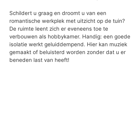
Studeerkamer
Studeren aan de keukentafel is niet
aangenaam. Zeker in moderne woningen, waar
de keuken en woonkamer doorgaans één
ruimte zijn, is het niet makkelijk concentreren.
Studenten baten daarom bij een aparte
studeerkamer. Hier kunnen ze luidop herhalen
of online lessen volgen. Maak van die
overgebleven ruimte een oase van studie, waar
de dikke studieboeken gerust mogen
rondslingeren.