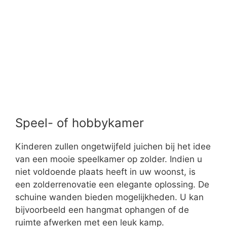
bijvoorbeeld een hangmat ophangen of de
ruimte afwerken met een leuk kamp.
Schildert u graag en droomt u van een
romantische werkplek met uitzicht op de tuin?
De ruimte leent zich er eveneens toe te
verbouwen als hobbykamer. Handig: een goede
isolatie werkt geluiddempend. Hier kan muziek
gemaakt of beluisterd worden zonder dat u er
beneden last van heeft!