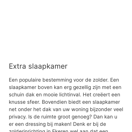
Extra slaapkamer
Een populaire bestemming voor de zolder. Een
slaapkamer boven kan erg gezellig zijn met een
schuin dak en mooie lichtinval. Het creëert een
knusse sfeer. Bovendien biedt een slaapkamer
net onder het dak van uw woning bijzonder veel
privacy. Is de ruimte groot genoeg? Dan kan u
er een dressing bij maken! Denk er bij de
zolderinrichting in Ekeren wel aan dat een
kledingkast niet zomaar onder een schuine
wand past. In dat geval opteert u beter voor
een kast op maat.
Ga tijdens een zolderrenovatie niet licht over de
zolderinrichting. Het kan beperkend lijken, maar
die schuine muren zijn net troeven!