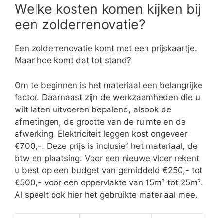
De Vlaamse Regering voorziet enkele premies.
Op deze manier stimuleert ze burgers om te
renoveren en beter te isoleren. Gaat u voor een
zolderrenovatie? Bekijk dan zeker volgende
premies.
De nieuwe
overkoepelende
renovatiepremie
kan sinds 1 februari
2019 aangevraagd worden. Er zijn een
aantal voorwaarden verbonden aan uw
inkomen, woning, eigendommen en
facturen.
Voor woningaanpassingen voor 65-
plussers kan u vanaf 1 juni 2019 een
aanvraag indienen voor ofwel de nieuwe
aanpassingspremie, ofwel de
overkoepelende renovatiepremie.