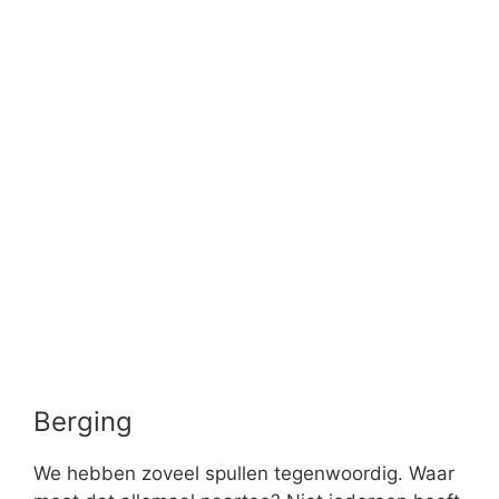
u best op een budget van gemiddeld €250,- tot
€500,- voor een oppervlakte van 15m² tot 25m².
Al speelt ook hier het gebruikte materiaal mee.
Gemiddelde
kosten*,
Extra
Klus
inclusief
informatie
materiaal, btw
en plaatsing
Elektriciteit
Incl.
€700,-
aanleggen
lichtpunten
Centrale
Incl.
€1.000,-
verwarming
radiator
Gipswand
€400,- tot
10m² tot
plaatsen
€1.000,-
15m²