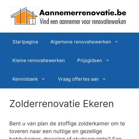
Spring
naar
de
inhoud
Startpagina
Algemene renovatiewerken
Kleine renovatiewerken
Prijsgidsen
Kennisbank
Vraag offertes aan
Zolderrenovatie Ekeren
Bent u van plan de stoffige zolderkamer om te
toveren naar een nuttige en gezellige
hobbykamer, dressing of studeerruimte? Een