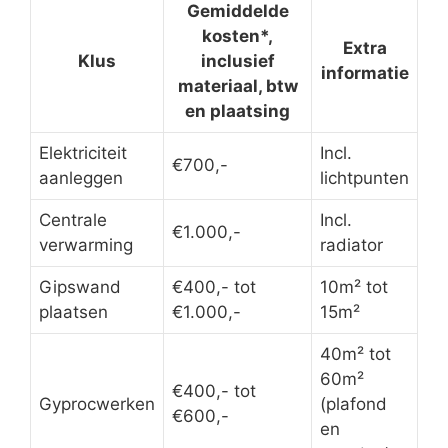
Premie voor dakisolatie of
zoldervloerisolatie
Welke renovatiewerken kan
een u op zolder uit laten
voeren?
Tijdens het verbouwen kan u ineens een aantal
zaken opknappen, afwerken of verbeteren. Laat
de isolatie van de kamer ten wensen over, dan
is de renovatie de uitgelezen kans om dat
probleem de wereld uit te helpen. Bepaal wat
de noden, wensen en eisen van uw
zolderinrichting zijn en hoe u deze kan
realiseren door te renoveren.
Ook voor renovatiewerken ergens anders in uw