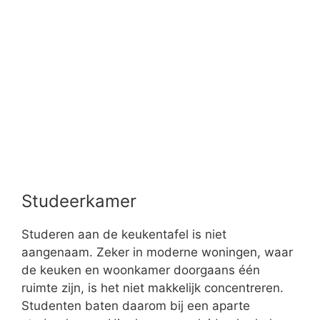
Kantoor aan huis
Van thuis uit werken is vandaag helemaal
ingeburgerd. Toch is het niet altijd even
eenvoudig. Wie af en toe moet vergaderen via
video call zal dat bevestigen. Een beetje privacy
is welkom. Bent u thuis werkzaam, of bent u op
zoek naar een kantoor? Soms is de oplossing