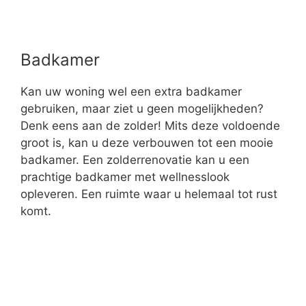
>> Start uw offerteaanvraag!
Welke kosten komen kijken bij
een zolderrenovatie?
Een zolderrenovatie komt met een prijskaartje.
Maar hoe komt dat tot stand?
Om te beginnen is het materiaal een belangrijke
factor. Daarnaast zijn de werkzaamheden die u
wilt laten uitvoeren bepalend, alsook de
afmetingen, de grootte van de ruimte en de
afwerking. Elektriciteit leggen kost ongeveer
€700,-. Deze prijs is inclusief het materiaal, de
btw en plaatsing. Voor een nieuwe vloer rekent