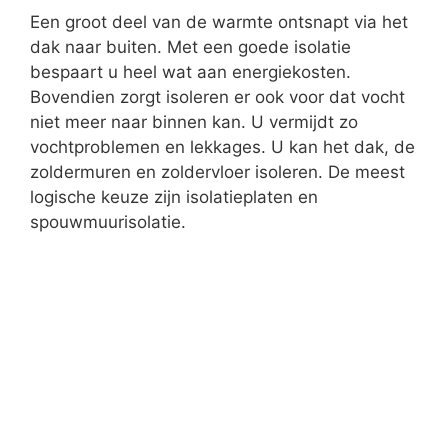
plaatsen, ook in hellende daken. Twijfelt u
tussen een dakraam of dakkapel? Er zijn voor-
en nadelen aan beiden. Zo is een raam heel
wat goedkoper. Een dakkapel biedt dan
natuurlijk het voordeel om recht te kunnen
staan. Toch zorgt dit voor meer werk en
verhoogt u de kans op vochtproblemen en
bouwknopen. Bepaal op voorhand hoeveel en
waar u de ramen wilt.