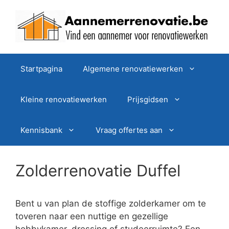
Spring
naar
de
inhoud
Startpagina
Algemene renovatiewerken
Kleine renovatiewerken
Prijsgidsen
Kennisbank
Vraag offertes aan
Zolderrenovatie Duffel
Bent u van plan de stoffige zolderkamer om te
toveren naar een nuttige en gezellige
hobbykamer, dressing of studeerruimte? Een