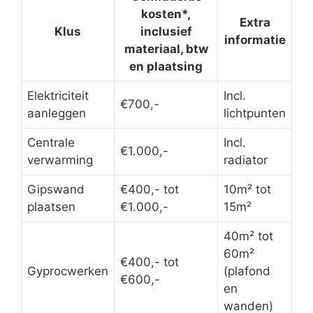
kosten*,
Extra
Klus
inclusief
informatie
materiaal, btw
en plaatsing
Elektriciteit
Incl.
€700,-
aanleggen
lichtpunten
Centrale
Incl.
€1.000,-
verwarming
radiator
Gipswand
€400,- tot
10m² tot
plaatsen
€1.000,-
15m²
40m² tot
60m²
€400,- tot
Gyprocwerken
(plafond
€600,-
en
wanden)