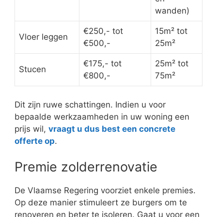
wanden)
€250,- tot
15m² tot
Vloer leggen
€500,-
25m²
€175,- tot
25m² tot
Stucen
€800,-
75m²
Dit zijn ruwe schattingen. Indien u voor
bepaalde werkzaamheden in uw woning een
prijs wil,
vraagt u dus best een concrete
offerte op
.
Premie zolderrenovatie
De Vlaamse Regering voorziet enkele premies.
Op deze manier stimuleert ze burgers om te
renoveren en beter te isoleren. Gaat u voor een