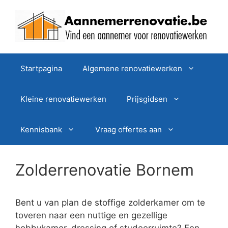
Spring
naar
de
inhoud
Startpagina
Algemene renovatiewerken
Kleine renovatiewerken
Prijsgidsen
Kennisbank
Vraag offertes aan
Zolderrenovatie Bornem
Bent u van plan de stoffige zolderkamer om te
toveren naar een nuttige en gezellige
hobbykamer, dressing of studeerruimte? Een