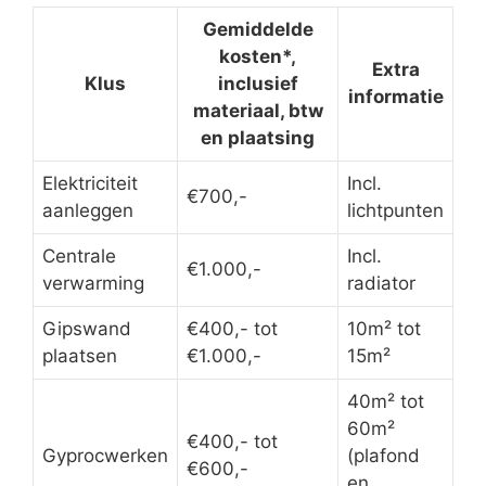
Gemiddelde
kosten*,
Extra
Klus
inclusief
informatie
materiaal, btw
en plaatsing
Elektriciteit
Incl.
€700,-
aanleggen
lichtpunten
Centrale
Incl.
€1.000,-
verwarming
radiator
Gipswand
€400,- tot
10m² tot
plaatsen
€1.000,-
15m²
40m² tot
60m²
€400,- tot
Gyprocwerken
(plafond
€600,-
en