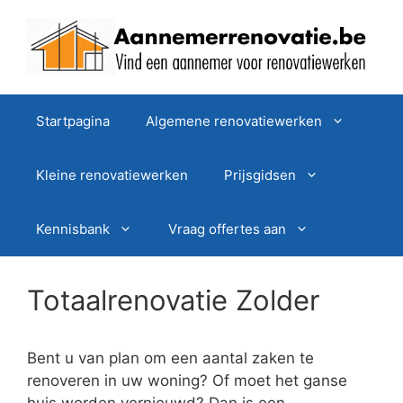
Spring
naar
de
inhoud
Startpagina
Algemene renovatiewerken
Kleine renovatiewerken
Prijsgidsen
Kennisbank
Vraag offertes aan
Totaalrenovatie Zolder
Bent u van plan om een aantal zaken te
renoveren in uw woning? Of moet het ganse
huis worden vernieuwd? Dan is een