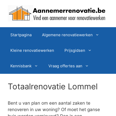
Spring
naar
de
inhoud
Startpagina
Algemene renovatiewerken
Kleine renovatiewerken
Prijsgidsen
Kennisbank
Vraag offertes aan
Totaalrenovatie Lommel
Bent u van plan om een aantal zaken te
renoveren in uw woning? Of moet het ganse
huis worden vernieuwd? Dan is een