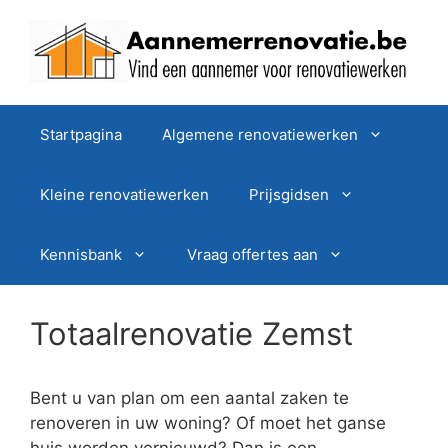
Spring
naar
de
inhoud
Startpagina
Algemene renovatiewerken
Kleine renovatiewerken
Prijsgidsen
Kennisbank
Vraag offertes aan
Totaalrenovatie Zemst
Bent u van plan om een aantal zaken te
renoveren in uw woning? Of moet het ganse
huis worden vernieuwd? Dan is een