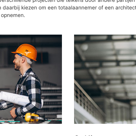
verschillende projecten die telkens door andere partijen
n daarbij kiezen om een totaalaannemer of een architect
f opnemen.