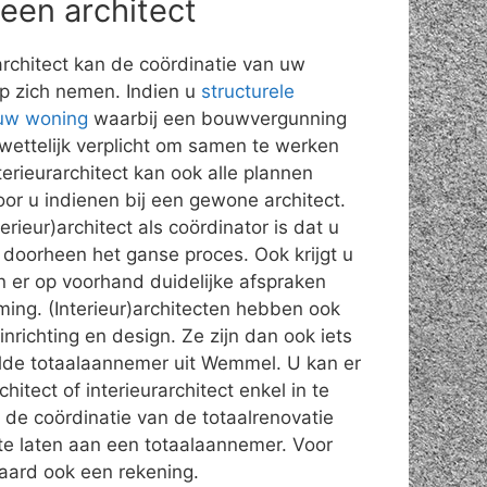
 een architect
rarchitect kan de coördinatie van uw
op zich nemen. Indien u
structurele
 uw woning
waarbij een bouwvergunning
o wettelijk verplicht om samen te werken
terieurarchitect kan ook alle plannen
or u indienen bij een gewone architect.
rieur)architect als coördinator is dat u
doorheen het ganse proces. Ook krijgt u
n er op voorhand duidelijke afspraken
iming. (Interieur)architecten hebben ook
inrichting en design. Ze zijn dan ook iets
de totaalaannemer uit Wemmel. U kan er
itect of interieurarchitect enkel in te
 de coördinatie van de totaalrenovatie
 te laten aan een totaalaannemer. Voor
raard ook een rekening.