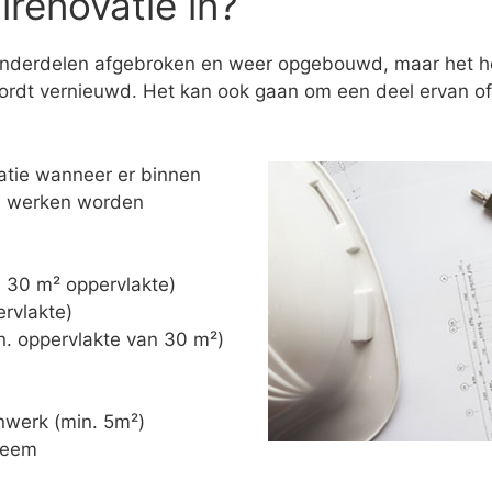
renovatie in?
onderdelen afgebroken en weer opgebouwd, maar het hoe
rdt vernieuwd. Het kan ook gaan om een deel ervan of 
atie wanneer er binnen
de werken worden
n. 30 m² oppervlakte)
ervlakte)
in. oppervlakte van 30 m²)
nwerk (min. 5m²)
steem