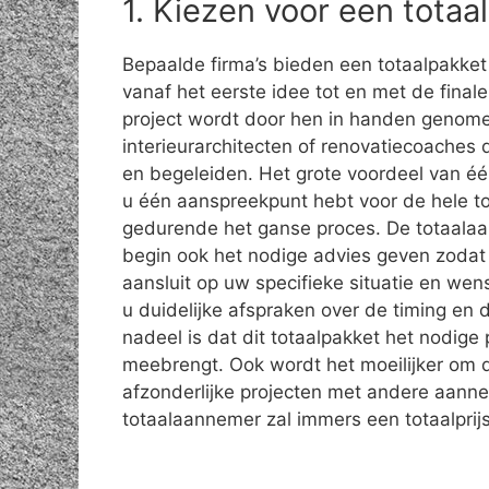
1. Kiezen voor een tota
Bepaalde firma’s bieden een totaalpakket
vanaf het eerste idee tot en met de final
project wordt door hen in handen genome
interieurarchitecten of renovatiecoaches
en begeleiden. Het grote voordeel van éé
u één aanspreekpunt hebt voor de hele to
gedurende het ganse proces. De totaalaa
begin ook het nodige advies geven zodat 
aansluit op uw specifieke situatie en we
u duidelijke afspraken over de timing en d
nadeel is dat dit totaalpakket het nodige 
meebrengt. Ook wordt het moeilijker om d
afzonderlijke projecten met andere aanne
totaalaannemer zal immers een totaalprij