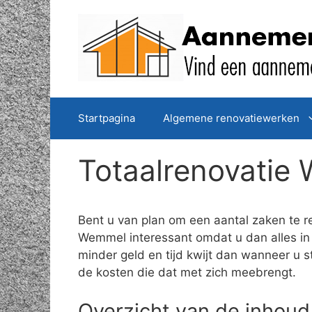
Spring
naar
de
inhoud
Startpagina
Algemene renovatiewerken
Totaalrenovatie
Bent u van plan om een aantal zaken te r
Wemmel interessant omdat u dan alles in é
minder geld en tijd kwijt dan wanneer u s
de kosten die dat met zich meebrengt.
Overzicht van de inhoud