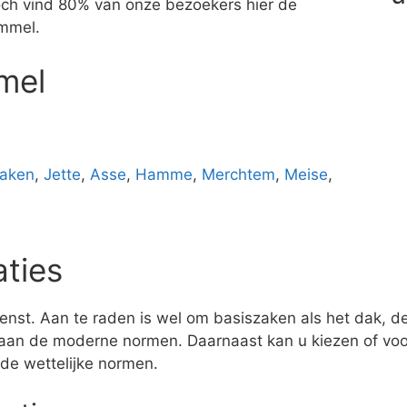
 Toch vind 80% van onze bezoekers hier de
emmel.
mel
aken
,
Jette
,
Asse
,
Hamme
,
Merchtem
,
Meise
,
aties
enst. Aan te raden is wel om basiszaken als het dak, de 
aan de moderne normen. Daarnaast kan u kiezen of voor
 de wettelijke normen.