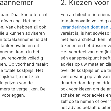
alaannemer
2. Kiezen voor
 aan. Daar kan u terecht
Een architect of interieu
e afwerking. Het hele
totaalrenovatie volledig 
n. Vaak hebben zij ook
veranderingen doet aan
 die u kunnen adviseren
vereist is, is het sowies
n totaalaannemer is dat
met een architect. Een in
taalrenovatie en dit
tekenen en het dossier vo
nnemer kan u in het
Het voordeel van een (inte
uw renovatie volledig
één aanspreekpunt heeft 
nsen. Op voorhand maakt
advies op uw maat en zij
e totale kostprijs. Het
over de kostprijs en de t
prijskaartje met zich
veel ervaring op vlak van 
e prijzen van de
duurder dan de gemiddel
mers te vergelijken. De
ook voor kiezen om de arch
s voorleggen.
schakelen voor advies en
zelf op te nemen of over
het advies betaalt u uite