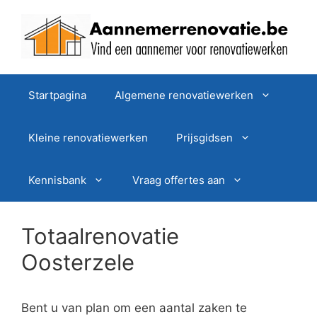
Spring
naar
de
inhoud
Startpagina
Algemene renovatiewerken
Kleine renovatiewerken
Prijsgidsen
Kennisbank
Vraag offertes aan
Totaalrenovatie
Oosterzele
Bent u van plan om een aantal zaken te