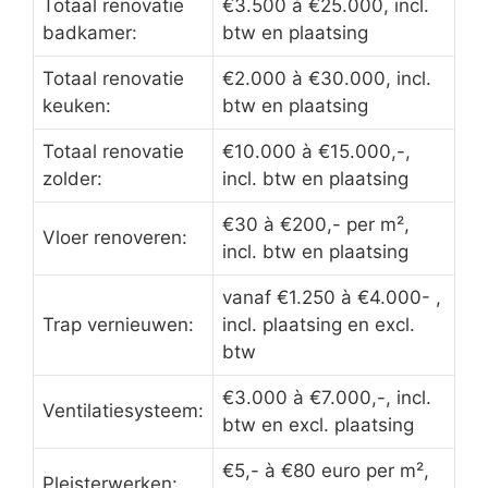
Totaal renovatie
€3.500 à €25.000, incl.
badkamer:
btw en plaatsing
Totaal renovatie
€2.000 à €30.000, incl.
keuken:
btw en plaatsing
Totaal renovatie
€10.000 à €15.000,-,
zolder:
incl. btw en plaatsing
€30 à €200,- per m²,
Vloer renoveren:
incl. btw en plaatsing
vanaf €1.250 à €4.000- ,
Trap vernieuwen:
incl. plaatsing en excl.
btw
€3.000 à €7.000,-, incl.
Ventilatiesysteem:
btw en excl. plaatsing
€5,- à €80 euro per m²,
Pleisterwerken: