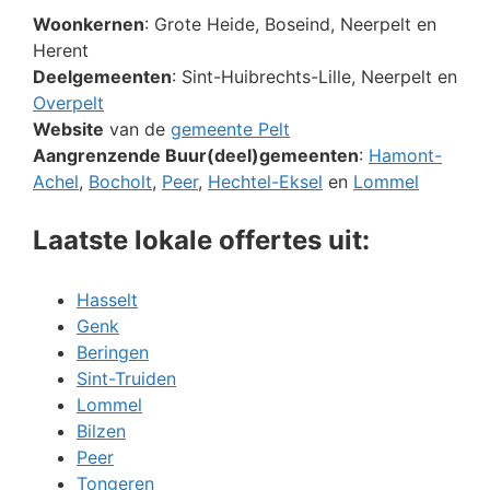
Woonkernen
: Grote Heide, Boseind, Neerpelt en
Herent
Deelgemeenten
: Sint-Huibrechts-Lille, Neerpelt en
Overpelt
Website
van de
gemeente Pelt
Aangrenzende Buur(deel)gemeenten
:
Hamont-
Achel
,
Bocholt
,
Peer
,
Hechtel-Eksel
en
Lommel
Laatste lokale offertes uit:
Hasselt
Genk
Beringen
Sint-Truiden
Lommel
Bilzen
Peer
Tongeren