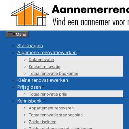
Spring
naar
de
inhoud
Menu
Startpagina
Algemene renovatiewerken
Dakrenovatie
Keukenrenovatie
Totaalrenovatie badkamer
Kleine renovatiewerken
Prijsgidsen
Totaalrenovatie prijs
Kennisbank
Appartement renoveren
Totaalrenovatie stappenplan
Zolder isoleren
Zolder verbouwen tot slaapkamer