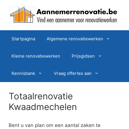
Spring
naar
de
inhoud
Startpagina
Algemene renovatiewerken
Kleine renovatiewerken
Prijsgidsen
Kennisbank
Vraag offertes aan
Totaalrenovatie
Kwaadmechelen
Bent u van plan om een aantal zaken te