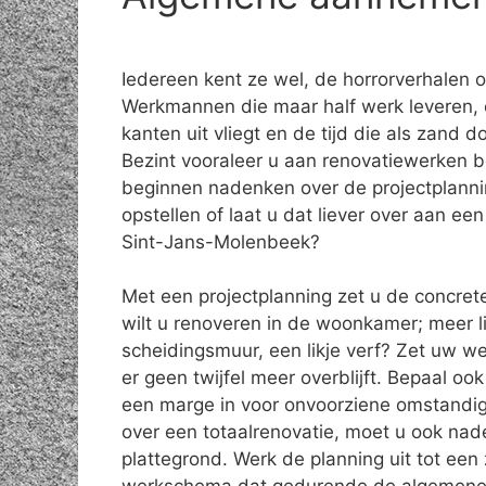
Iedereen kent ze wel, de horrorverhalen 
Werkmannen die maar half werk leveren, 
kanten uit vliegt en de tijd die als zand do
Bezint vooraleer u aan renovatiewerken b
beginnen nadenken over de projectplanni
opstellen of laat u dat liever over aan e
Sint-Jans-Molenbeek?
Met een projectplanning zet u de concret
wilt u renoveren in de woonkamer; meer l
scheidingsmuur, een likje verf? Zet uw w
er geen twijfel meer overblijft. Bepaal o
een marge in voor onvoorziene omstandig
over een totaalrenovatie, moet u ook na
plattegrond. Werk de planning uit tot een 