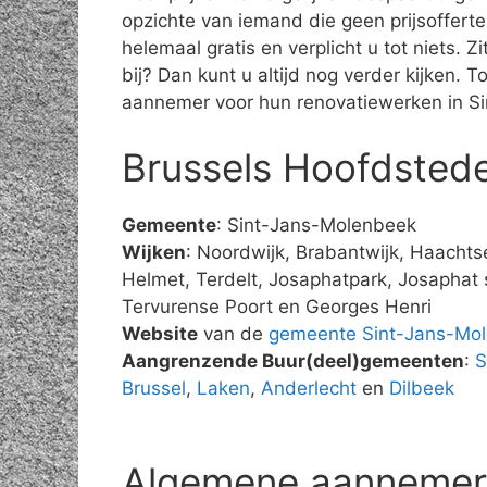
opzichte van iemand die geen prijsoffertes
helemaal gratis en verplicht u tot niets. Z
bij? Dan kunt u altijd nog verder kijken.
aannemer voor hun renovatiewerken in S
Brussels Hoofdstede
Gemeente
: Sint-Jans-Molenbeek
Wijken
: Noordwijk, Brabantwijk, Haachts
Helmet, Terdelt, Josaphatpark, Josaphat s
Tervurense Poort en Georges Henri
Website
van de
gemeente Sint-Jans-Mo
Aangrenzende Buur(deel)gemeenten
:
S
Brussel
,
Laken
,
Anderlecht
en
Dilbeek
Algemene aannemer r