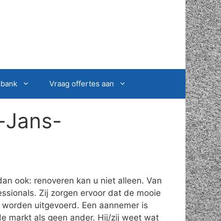
sbank
Vraag offertes aan
-Jans-
an ook: renoveren kan u niet alleen. Van
ssionals. Zij zorgen ervoor dat de mooie
t worden uitgevoerd. Een aannemer is
e markt als geen ander. Hij/zij weet wat