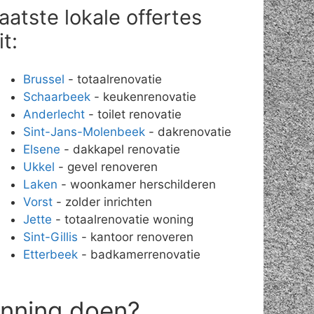
aatste lokale offertes
it:
Brussel
- totaalrenovatie
Schaarbeek
- keukenrenovatie
Anderlecht
- toilet renovatie
Sint-Jans-Molenbeek
- dakrenovatie
Elsene
- dakkapel renovatie
Ukkel
- gevel renoveren
Laken
- woonkamer herschilderen
Vorst
- zolder inrichten
Jette
- totaalrenovatie woning
Sint-Gillis
- kantoor renoveren
Etterbeek
- badkamerrenovatie
anning doen?