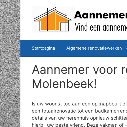
Spring
naar
de
inhoud
Startpagina
Algemene renovatiewerken
Aannemer voor r
Molenbeek!
Is uw woonst toe aan een opknapbeurt of 
een totaalrenovatie tot een badkamerreno
details van uw herenhuis opnieuw schitt
hierbij uw beste vriend. Deze vakman of -