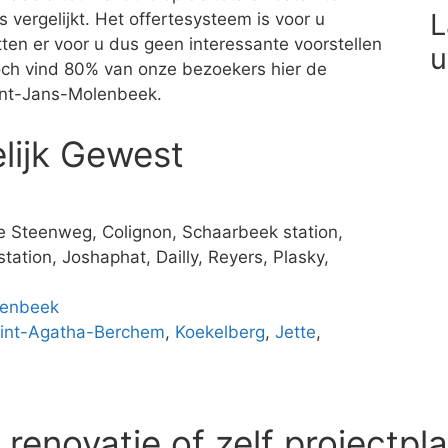
L
 vergelijkt. Het offertesysteem is voor u
itten er voor u dus geen interessante voorstellen
u
 Toch vind 80% van onze bezoekers hier de
int-Jans-Molenbeek.
lijk Gewest
e Steenweg, Colignon, Schaarbeek station,
tation, Joshaphat, Dailly, Reyers, Plasky,
lenbeek
int-Agatha-Berchem
,
Koekelberg
,
Jette
,
enovatie of zelf projectpl