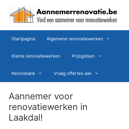
Spring
naar
de
inhoud
Startpagina
Algemene renovatiewerken
Kleine renovatiewerken
Prijsgidsen
Kennisbank
Vraag offertes aan
Aannemer voor
renovatiewerken in
Laakdal!