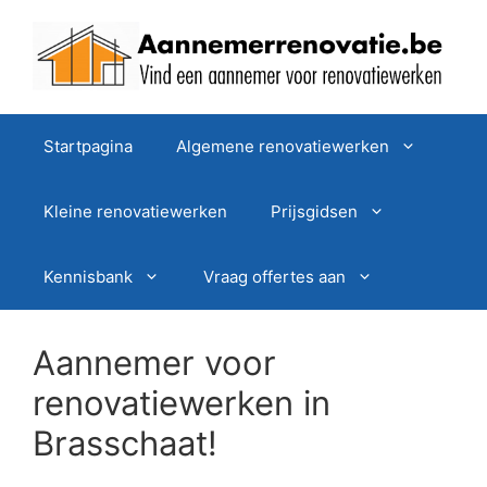
Spring
naar
de
inhoud
Startpagina
Algemene renovatiewerken
Kleine renovatiewerken
Prijsgidsen
Kennisbank
Vraag offertes aan
Aannemer voor
renovatiewerken in
Brasschaat!