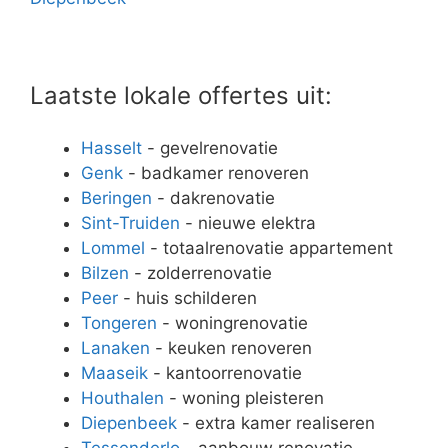
Laatste lokale offertes uit:
Hasselt
- gevelrenovatie
Genk
- badkamer renoveren
Beringen
- dakrenovatie
Sint-Truiden
- nieuwe elektra
Lommel
- totaalrenovatie appartement
Bilzen
- zolderrenovatie
Peer
- huis schilderen
Tongeren
- woningrenovatie
Lanaken
- keuken renoveren
Maaseik
- kantoorrenovatie
Houthalen
- woning pleisteren
Diepenbeek
- extra kamer realiseren
Tessenderlo
- aanbouw renovatie