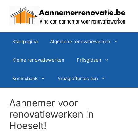
Spring
naar
de
inhoud
Startpagina
Algemene renovatiewerken
Kleine renovatiewerken
Prijsgidsen
Kennisbank
Vraag offertes aan
Aannemer voor
renovatiewerken in
Hoeselt!