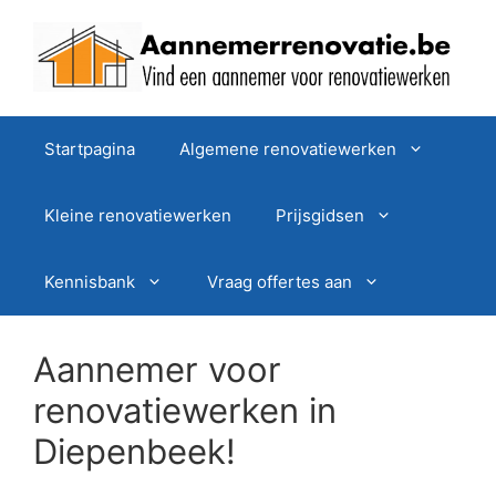
Spring
naar
de
inhoud
Startpagina
Algemene renovatiewerken
Kleine renovatiewerken
Prijsgidsen
Kennisbank
Vraag offertes aan
Aannemer voor
renovatiewerken in
Diepenbeek!