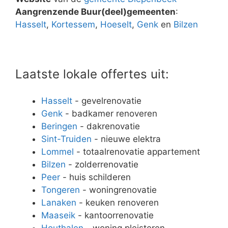
Aangrenzende Buur(deel)gemeenten
:
Hasselt
,
Kortessem
,
Hoeselt
,
Genk
en
Bilzen
Laatste lokale offertes uit:
Hasselt
- gevelrenovatie
Genk
- badkamer renoveren
Beringen
- dakrenovatie
Sint-Truiden
- nieuwe elektra
Lommel
- totaalrenovatie appartement
Bilzen
- zolderrenovatie
Peer
- huis schilderen
Tongeren
- woningrenovatie
Lanaken
- keuken renoveren
Maaseik
- kantoorrenovatie
Houthalen
- woning pleisteren