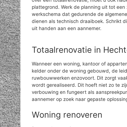
over een totaalrenovatie, moet u ook na
plattegrond. Werk de planning uit tot een 
werkschema dat gedurende de algemene
dienen als technisch draaiboek. Schrikt di
uit handen aan een aannemer.
Totaalrenovatie in Hech
Wanneer een woning, kantoor of apparte
kelder onder de woning gebouwd, de leid
ruwbouwwerken enzovoort. Dit zorgt vaak
wordt gerealiseerd. Dit hoeft niet zo te z
verbouwing en fungeert als aanspreekpun
aannemer op zoek naar gepaste oplossin
Woning renoveren