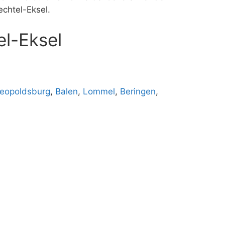
chtel-Eksel.
l-Eksel
eopoldsburg
,
Balen
,
Lommel
,
Beringen
,