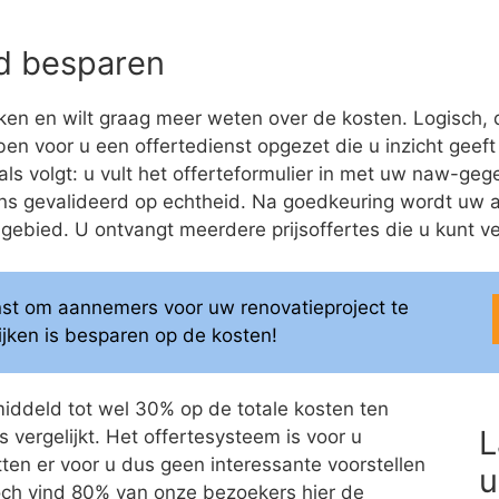
eld besparen
en en wilt graag meer weten over de kosten. Logisch, 
bben voor u een offertedienst opgezet die u inzicht geeft
ls volgt: u vult het offerteformulier in met uw naw-gege
ns gevalideerd op echtheid. Na goedkeuring wordt uw 
bied. U ontvangt meerdere prijsoffertes die u kunt ver
enst om aannemers voor uw renovatieproject te
elijken is besparen op de kosten!
middeld tot wel 30% op de totale kosten ten
L
 vergelijkt. Het offertesysteem is voor u
itten er voor u dus geen interessante voorstellen
u
 Toch vind 80% van onze bezoekers hier de