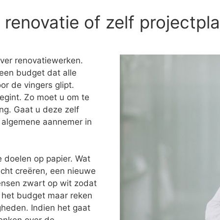
enovatie of zelf projectpl
over renovatiewerken.
een budget dat alle
or de vingers glipt.
egint. Zo moet u om te
ng. Gaat u deze zelf
en algemene aannemer in
e doelen op papier. Wat
icht creëren, een nieuwe
ensen zwart op wit zodat
ok het budget maar reken
heden. Indien het gaat