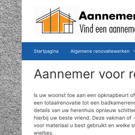
Spring
naar
de
inhoud
Startpagina
Algemene renovatiewerken
Aannemer voor r
Is uw woonst toe aan een opknapbeurt of 
een totaalrenovatie tot een badkamerreno
details van uw herenhuis opnieuw schitt
hierbij uw beste vriend. Deze vakman of -
voor materiaal u best gebruikt en welke 
wieltjes.