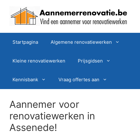
Spring
naar
de
inhoud
Startpagina
Algemene renovatiewerken
Kleine renovatiewerken
Prijsgidsen
Kennisbank
Vraag offertes aan
Aannemer voor
renovatiewerken in
Assenede!