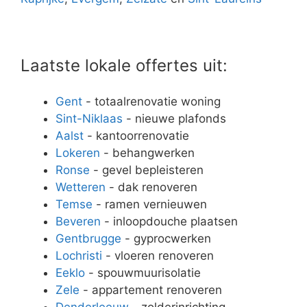
Laatste lokale offertes uit:
Gent
- totaalrenovatie woning
Sint-Niklaas
- nieuwe plafonds
Aalst
- kantoorrenovatie
Lokeren
- behangwerken
Ronse
- gevel bepleisteren
Wetteren
- dak renoveren
Temse
- ramen vernieuwen
Beveren
- inloopdouche plaatsen
Gentbrugge
- gyprocwerken
Lochristi
- vloeren renoveren
Eeklo
- spouwmuurisolatie
Zele
- appartement renoveren
Denderleeuw
- zolderinrichting