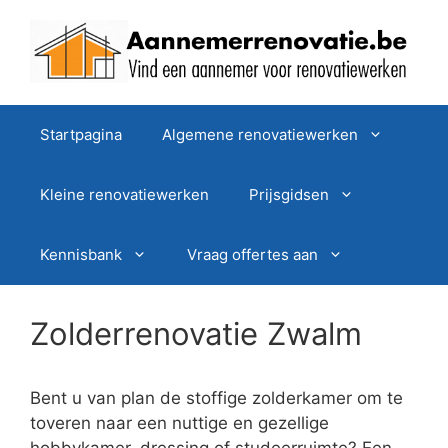
Spring
naar
de
inhoud
Startpagina
Algemene renovatiewerken
Kleine renovatiewerken
Prijsgidsen
Kennisbank
Vraag offertes aan
Zolderrenovatie Zwalm
Bent u van plan de stoffige zolderkamer om te
toveren naar een nuttige en gezellige
hobbykamer, dressing of studeerruimte? Een