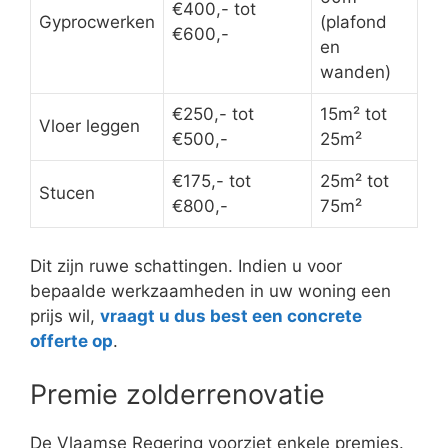
€400,- tot
Gyprocwerken
(plafond
€600,-
en
wanden)
€250,- tot
15m² tot
Vloer leggen
€500,-
25m²
€175,- tot
25m² tot
Stucen
€800,-
75m²
Dit zijn ruwe schattingen. Indien u voor
bepaalde werkzaamheden in uw woning een
prijs wil,
vraagt u dus best een concrete
offerte op
.
Premie zolderrenovatie
De Vlaamse Regering voorziet enkele premies.