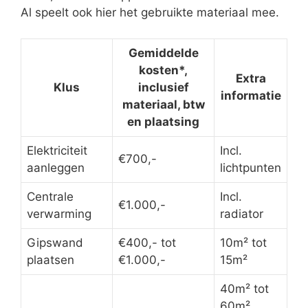
Al speelt ook hier het gebruikte materiaal mee.
Gemiddelde
kosten*,
Extra
Klus
inclusief
informatie
materiaal, btw
en plaatsing
Elektriciteit
Incl.
€700,-
aanleggen
lichtpunten
Centrale
Incl.
€1.000,-
verwarming
radiator
Gipswand
€400,- tot
10m² tot
plaatsen
€1.000,-
15m²
40m² tot
60m²