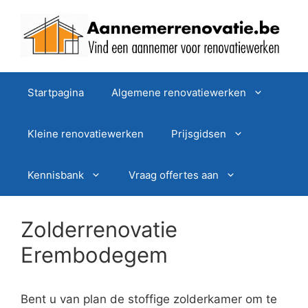
Spring
naar
de
inhoud
Startpagina
Algemene renovatiewerken
Kleine renovatiewerken
Prijsgidsen
Kennisbank
Vraag offertes aan
Zolderrenovatie
Erembodegem
Bent u van plan de stoffige zolderkamer om te