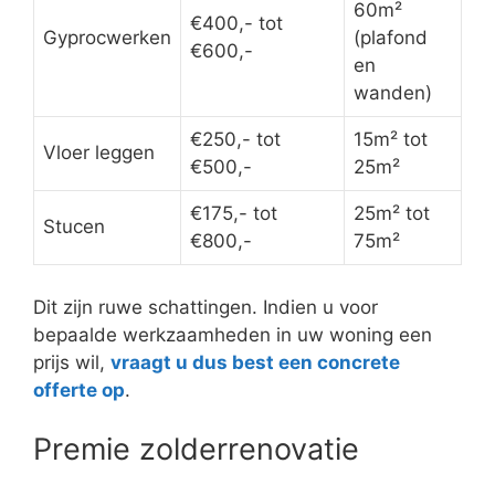
60m²
€400,- tot
Gyprocwerken
(plafond
€600,-
en
wanden)
€250,- tot
15m² tot
Vloer leggen
€500,-
25m²
€175,- tot
25m² tot
Stucen
€800,-
75m²
Dit zijn ruwe schattingen. Indien u voor
bepaalde werkzaamheden in uw woning een
prijs wil,
vraagt u dus best een concrete
offerte op
.
Premie zolderrenovatie