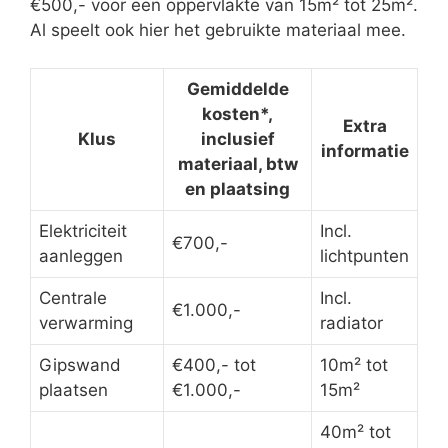
€500,- voor een oppervlakte van 15m² tot 25m².
Al speelt ook hier het gebruikte materiaal mee.
Gemiddelde
kosten*,
Extra
Klus
inclusief
informatie
materiaal, btw
en plaatsing
Elektriciteit
Incl.
€700,-
aanleggen
lichtpunten
Centrale
Incl.
€1.000,-
verwarming
radiator
Gipswand
€400,- tot
10m² tot
plaatsen
€1.000,-
15m²
40m² tot