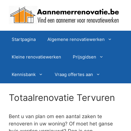
Spring
naar
de
inhoud
Startpagina
Algemene renovatiewerken
Kleine renovatiewerken
Prijsgidsen
Kennisbank
Vraag offertes aan
Totaalrenovatie Tervuren
Bent u van plan om een aantal zaken te
renoveren in uw woning? Of moet het ganse
huis worden vernieuwd? Dan is een