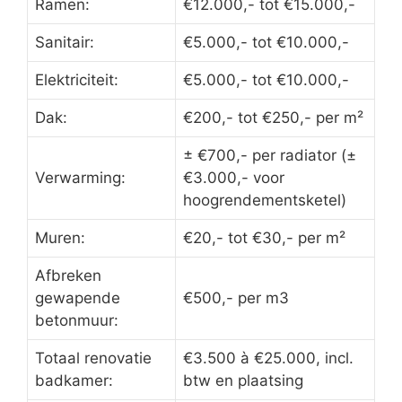
Ramen:
€12.000,- tot €15.000,-
Sanitair:
€5.000,- tot €10.000,-
Elektriciteit:
€5.000,- tot €10.000,-
Dak:
€200,- tot €250,- per m²
± €700,- per radiator (±
Verwarming:
€3.000,- voor
hoogrendementsketel)
Muren:
€20,- tot €30,- per m²
Afbreken
gewapende
€500,- per m3
betonmuur:
Totaal renovatie
€3.500 à €25.000, incl.
badkamer:
btw en plaatsing