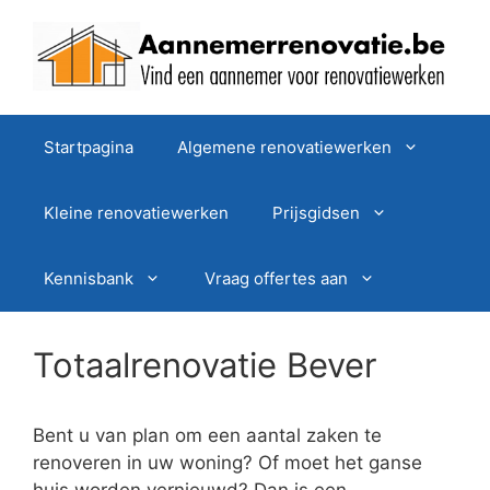
Spring
naar
de
inhoud
Startpagina
Algemene renovatiewerken
Kleine renovatiewerken
Prijsgidsen
Kennisbank
Vraag offertes aan
Totaalrenovatie Bever
Bent u van plan om een aantal zaken te
renoveren in uw woning? Of moet het ganse
huis worden vernieuwd? Dan is een