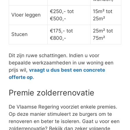
€250,- tot
15m² tot
Vloer leggen
€500,-
25m²
€175,- tot
25m² tot
Stucen
€800,-
75m²
Dit zijn ruwe schattingen. Indien u voor
bepaalde werkzaamheden in uw woning een
prijs wil,
vraagt u dus best een concrete
offerte op
.
Premie zolderrenovatie
De Vlaamse Regering voorziet enkele premies.
Op deze manier stimuleert ze burgers om te
renoveren en beter te isoleren. Gaat u voor een
zolderrenovatie? Bekijk dan zeker volgende