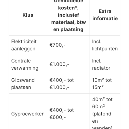
Gemiddelde
kosten*,
Extra
Klus
inclusief
informatie
materiaal, btw
en plaatsing
Elektriciteit
Incl.
€700,-
aanleggen
lichtpunten
Centrale
Incl.
€1.000,-
verwarming
radiator
Gipswand
€400,- tot
10m² tot
plaatsen
€1.000,-
15m²
40m² tot
60m²
€400,- tot
Gyprocwerken
(plafond
€600,-
en
wanden)