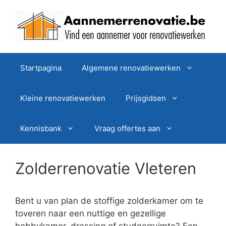
Spring
naar
de
inhoud
Startpagina
Algemene renovatiewerken
Kleine renovatiewerken
Prijsgidsen
Kennisbank
Vraag offertes aan
Zolderrenovatie Vleteren
Bent u van plan de stoffige zolderkamer om te
toveren naar een nuttige en gezellige
hobbykamer, dressing of studeerruimte? Een