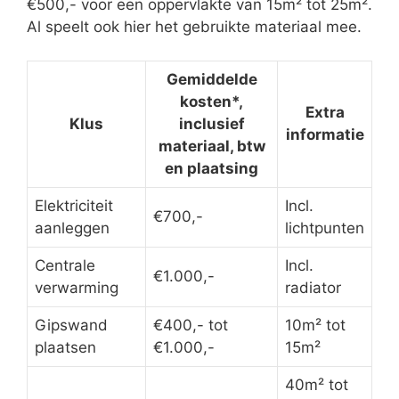
€500,- voor een oppervlakte van 15m² tot 25m².
Al speelt ook hier het gebruikte materiaal mee.
Gemiddelde
kosten*,
Extra
Klus
inclusief
informatie
materiaal, btw
en plaatsing
Elektriciteit
Incl.
€700,-
aanleggen
lichtpunten
Centrale
Incl.
€1.000,-
verwarming
radiator
Gipswand
€400,- tot
10m² tot
plaatsen
€1.000,-
15m²
40m² tot