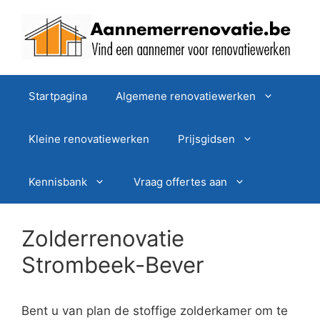
Spring
naar
de
inhoud
Startpagina
Algemene renovatiewerken
Kleine renovatiewerken
Prijsgidsen
Kennisbank
Vraag offertes aan
Zolderrenovatie
Strombeek-Bever
Bent u van plan de stoffige zolderkamer om te