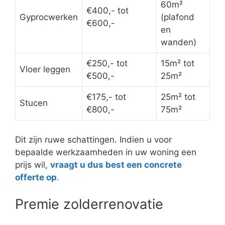
60m²
€400,- tot
Gyprocwerken
(plafond
€600,-
en
wanden)
€250,- tot
15m² tot
Vloer leggen
€500,-
25m²
€175,- tot
25m² tot
Stucen
€800,-
75m²
Dit zijn ruwe schattingen. Indien u voor
bepaalde werkzaamheden in uw woning een
prijs wil,
vraagt u dus best een concrete
offerte op
.
Premie zolderrenovatie